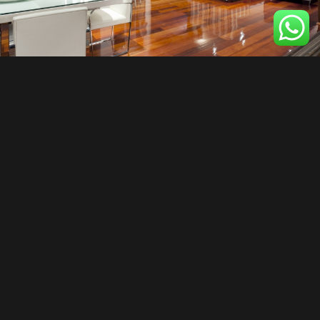
FURNITURE SELECTION
Lorem ipsum dolor sit amet, consectetuer adipiscing elit. Aenean
commodo ligula eget dolor. Aenean massa. Cum sociis natoque
penatibus et magnis dis parturient montes, nascetur ridiculus
mus. Donec quam felis, ultricies nec, pellentesque eu, pretium
quis, sem. Nulla consequat massa quis enim.