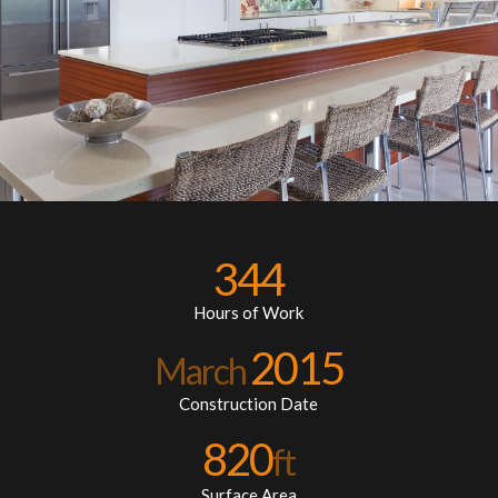
344
Hours of Work
2015
March
Construction Date
820
ft
Surface Area