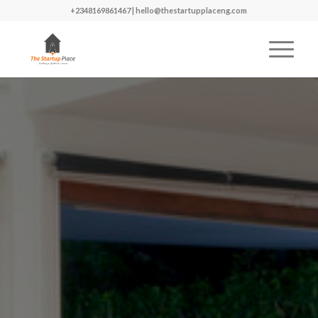
+2348169861467 | hello@thestartupplaceng.com